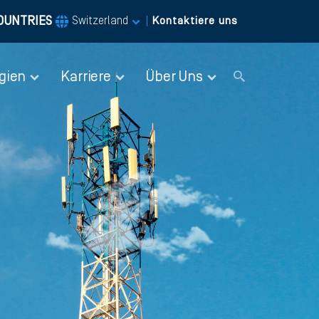
OUNTRIES
|
Switzerland
Kontaktiere uns
gien
Karriere
Über Uns