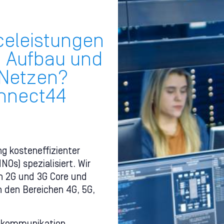
celeistungen
n Aufbau und
 Netzen?
onnect44
ng kosteneffizienter
Os) spezialisiert. Wir
en 2G und 3G Core und
n den Bereichen 4G, 5G,